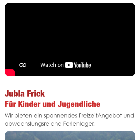
Jubla Frick
Für Kinder und Jugendliche
Wir bieten ein spannendes Freizeit­Angebot und
abwechslungsreiche Ferienlager.